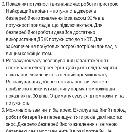
Показник потужності визначає час роботи пристрою.
Найкращий варіант – потужність джерела
безперебійного живлення із запасом 30 % від
потужності приладів, що підключаються. Для
безперебійної роботи девайса достатньо
використання ДБЖ потужністю до 1 кВТ. Для
забезпечення побутових потреб потрібен прилад із
вищим коефіцієнтом.
Розрахунок часу резервування навантаження і
споживаної електроенергії. Для цього слід заміряти
показання лічильника за певний проміжок часу.
Розрахувавши добове споживання, ви зможете
приблизно прикинути місячну норму, помноживши
показник на 30 днів. Отриману суму слід помножити на
потужність.
Можливість замінити батарею. Експлуатаційний період
роботи батарей не перевищує п’яти років, далі настає
знос. Джерело безперебійного живлення зі знімною
батареєю дає змогу замінити її в разі потреби. Це