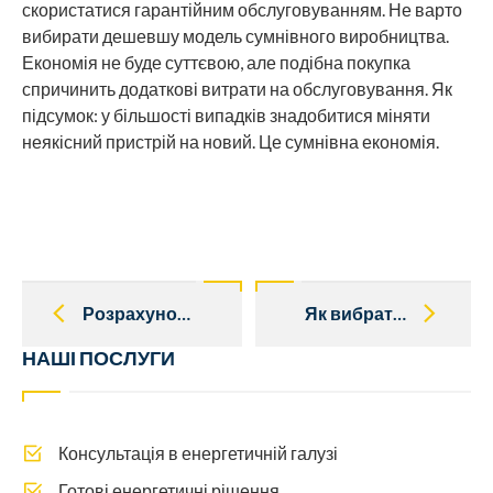
скористатися гарантійним обслуговуванням. Не варто
вибирати дешевшу модель сумнівного виробництва.
Економія не буде суттєвою, але подібна покупка
спричинить додаткові витрати на обслуговування. Як
підсумок: у більшості випадків знадобитися міняти
неякісний пристрій на новий. Це сумнівна економія.
Post
navigation
Розрахунок і монтаж джерела безперебійного живлення для котельні
Як вибрати інвертор
НАШІ ПОСЛУГИ
Консультація в енергетичній галузі
Готові енергетичні рішення