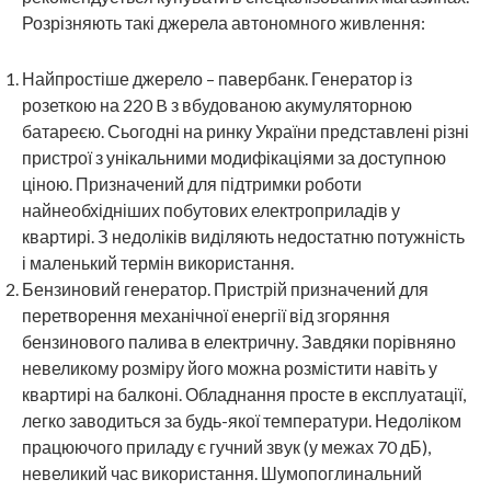
Розрізняють такі джерела автономного живлення:
Найпростіше джерело – павербанк. Генератор із
розеткою на 220 B з вбудованою акумуляторною
батареєю. Сьогодні на ринку України представлені різні
пристрої з унікальними модифікаціями за доступною
ціною. Призначений для підтримки роботи
найнеобхідніших побутових електроприладів у
квартирі. З недоліків виділяють недостатню потужність
і маленький термін використання.
Бензиновий генератор. Пристрій призначений для
перетворення механічної енергії від згоряння
бензинового палива в електричну. Завдяки порівняно
невеликому розміру його можна розмістити навіть у
квартирі на балконі. Обладнання просте в експлуатації,
легко заводиться за будь-якої температури. Недоліком
працюючого приладу є гучний звук (у межах 70 дБ),
невеликий час використання. Шумопоглинальний