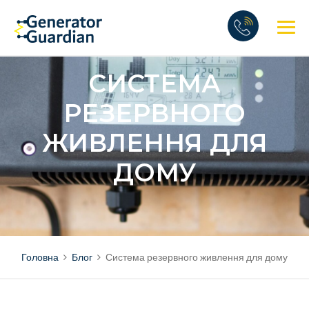
Skip
to
content
3 //
СЕРПЕНЬ
СИСТЕМА
РЕЗЕРВНОГО
ЖИВЛЕННЯ ДЛЯ
ДОМУ
Головна
Блог
Система резервного живлення для дому