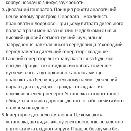
корпус незначно знижує звук роботи.
Дизельний генератор. Принцип роботи аналогічний
бензиновому пристрою. Перевага – можливість
працювати цілодобово. При цьому витрата дизельного
палива в рази менша за бензин. Недоліками є більш
високий ціновий сегмент, гучний шум, більше
забруднення навколишнього середовища. У холодний
період завести дизельний генератор складніше.
Газовий генератор легко запускається за будь-якої
погоди. Працює тихо, виділяючи набагато менше
вуглекислого газу порівняно з аналогами, що
працюють на бензині, дизельному паливі. Ідеальний
варіант для людей, які страждають від частих
відключень електроенергії. Установка газової станції
обійдеться значно дорожче, до того ж забезпечити його
паливом складніше.
Інверторне джерело живлення. Це компактна
установка, що видає якісну електроенергію незалежно
від показника вхідної напруги. Працює безшумно без