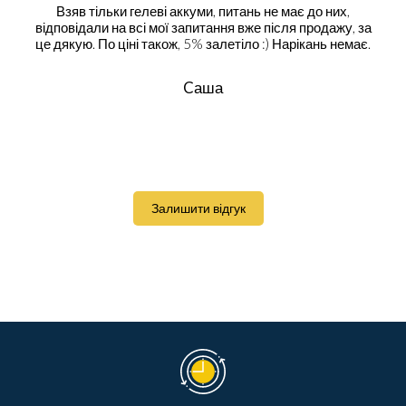
Взяв тільки гелеві аккуми, питань не має до них,
відповідали на всі мої запитання вже після продажу, за
це дякую. По ціні також, 5% залетіло :) Нарікань немає.
Cаша
Залишити відгук