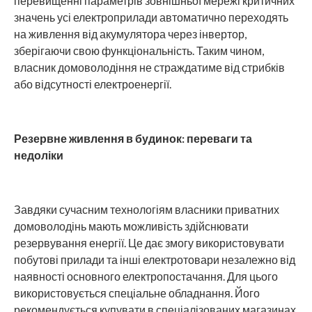
перевищенні параметрів зовнішньої мережі критичних
значень усі електроприлади автоматично переходять
на живлення від акумулятора через інвертор,
зберігаючи свою функціональність. Таким чином,
власник домоволодіння не страждатиме від стрибків
або відсутності електроенергії.
Резервне живлення в будинок: переваги та
недоліки
Завдяки сучасним технологіям власники приватних
домоволодінь мають можливість здійснювати
резервування енергії. Це дає змогу використовувати
побутові прилади та інші електротовари незалежно від
наявності основного електропостачання. Для цього
використовується спеціальне обладнання. Його
рекомендується купувати в спеціалізованих магазинах.