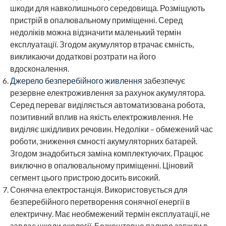
шкоди для навколишнього середовища. Розміщують
пристрій в опалювальному приміщенні. Серед
недоліків можна відзначити маленький термін
експлуатації. Згодом акумулятор втрачає ємність,
викликаючи додаткові розтрати на його
вдосконалення.
Джерело безперебійного живлення
забезпечує
резервне електроживлення за рахунок акумулятора.
Серед переваг виділяється автоматизована робота,
позитивний вплив на якість електроживлення. Не
виділяє шкідливих речовин. Недоліки – обмежений час
роботи, зниження ємності акумуляторних батарей.
Згодом знадобиться заміна комплектуючих. Працює
виключно в опалювальному приміщенні. Ціновий
сегмент цього пристрою досить високий.
Сонячна електростанція. Використовується для
безперебійного перетворення сонячної енергії в
електричну. Має необмежений термін експлуатації, не
завдає шкоди екології. Безкоштовне паливо завжди в