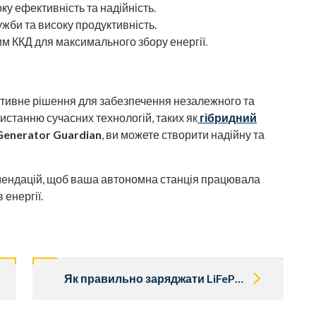
у ефективність та надійність.
жби та високу продуктивність.
м ККД для максимального збору енергії.
тивне рішення для забезпечення незалежного та
истанню сучасних технологій, таких як
гібридний
Generator Guardian
, ви можете створити надійну та
мендацій, щоб ваша автономна станція працювала
 енергії.
Як правильно заряджати LiFePO4 акумулятори: поради та рекомендаці