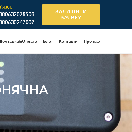
в'язок
ЗАЛИШИТИ
380632078508
ЗАЯВКУ
380630247007
Доставка&Оплата
Блог
Контакти
Про нас
ОНЯЧНА