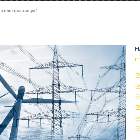
а електростанція?
Н