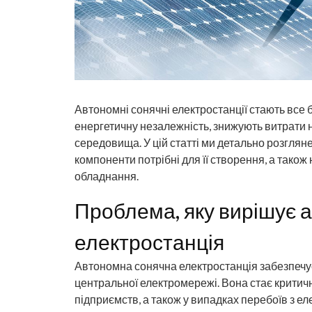
Автономні сонячні електростанції стають все 
енергетичну незалежність, знижують витрати 
середовища. У цій статті ми детально розглян
компоненти потрібні для її створення, а тако
обладнання.
Проблема, яку вирішує 
електростанція
Автономна сонячна електростанція забезпечує 
центральної електромережі. Вона стає критич
підприємств, а також у випадках перебоїв з еле