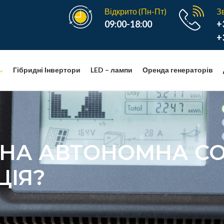
Відкрито (Пн-Пт)
З
09:00-18:00
+
+
Гібридні Інвертори
LED – лампи
Оренда генераторів
НА АВТОНОМНА С
ЦІЯ?