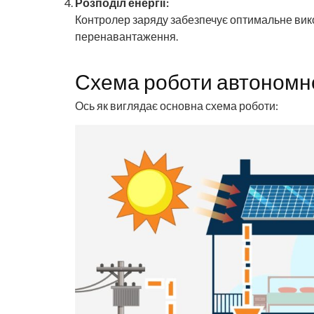
Розподіл енергії:
Контролер заряду забезпечує оптимальне вико
перенавантаження.
Схема роботи автономної
Ось як виглядає основна схема роботи: