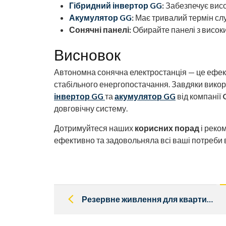
Гібридний інвертор GG
:
Забезпечує висок
Акумулятор GG
:
Має тривалий термін слу
Сонячні панелі:
Обирайте панелі з високи
Висновок
Автономна сонячна електростанція — це ефек
стабільного енергопостачання. Завдяки викор
інвертор GG
та
акумулятор GG
від компанії
довговічну систему.
Дотримуйтеся наших
корисних порад
і реко
ефективно та задовольняла всі ваші потреби в
Post
navigation
Резервне живлення для квартири