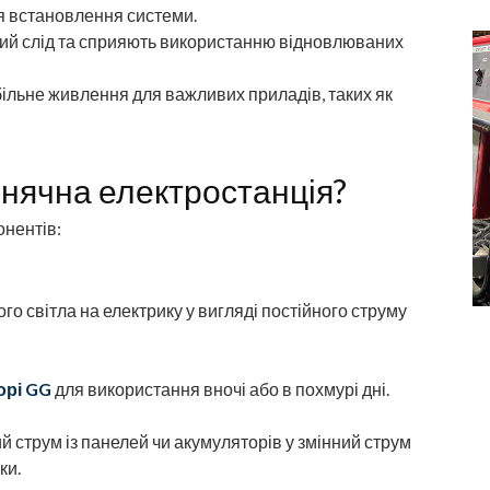
я встановлення системи.
й слід та сприяють використанню відновлюваних
більне живлення для важливих приладів, таких як
нячна електростанція?
онентів:
о світла на електрику у вигляді постійного струму
орі GG
для використання вночі або в похмурі дні.
 струм із панелей чи акумуляторів у змінний струм
ки.