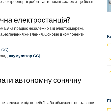
 електроенергії робить автономні системи ще більш
чна електростанція?
ма, яка працює незалежно від електромережі,
забезпечення живлення. Основні її компоненти:
К
р GG
).
клад,
акумулятор GG
).
рати автономну сонячну
Г
 не залежите від перебоїв або обмежень постачання