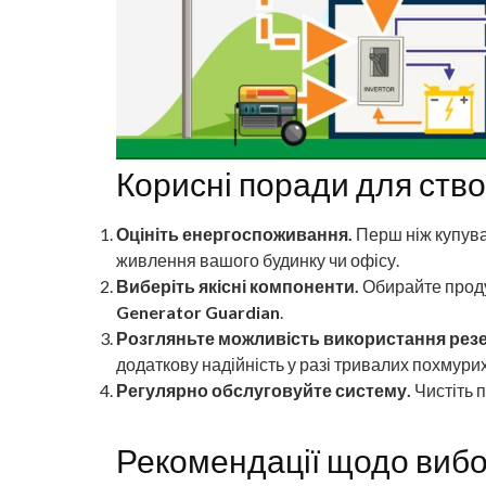
Корисні поради для ство
Оцініть енергоспоживання.
Перш ніж купуват
живлення вашого будинку чи офісу.
Виберіть якісні компоненти.
Обирайте проду
Generator Guardian
.
Розгляньте можливість використання рез
додаткову надійність у разі тривалих похмурих
Регулярно обслуговуйте систему.
Чистіть п
Рекомендації щодо виб