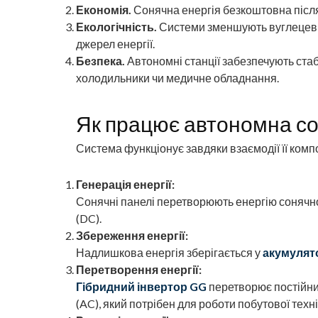
Економія.
Сонячна енергія безкоштовна післ
Екологічність.
Системи зменшують вуглецеви
джерел енергії.
Безпека.
Автономні станції забезпечують ста
холодильники чи медичне обладнання.
Як працює автономна со
Система функціонує завдяки взаємодії її комп
Генерація енергії:
Сонячні панелі перетворюють енергію сонячног
(DC).
Збереження енергії:
Надлишкова енергія зберігається у
акумулят
Перетворення енергії:
Гібридний інвертор GG
перетворює постійний
(AC), який потрібен для роботи побутової техні