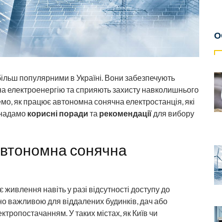
О
більш популярними в Україні. Вони забезпечують
на електроенергію та сприяють захисту навколишнього
емо, як працює автономна сонячна електростанція, які
ж надамо
корисні поради
та
рекомендації
для вибору
автономна сонячна
живлення навіть у разі відсутності доступу до
но важливою для віддалених будинків, дач або
ктропостачанням. У таких містах, як Київ чи