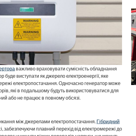
вертора
важливо враховувати сумісність обладнання
р буде виступати як джерело електроенергії, яке
 мережі електропостачання. Одночасно генератор може
рів, які в подальшому будуть використовуватися для
ий або не працює в повному обсязі.
микання між джерелами електропостачання.
Гібридний
сі, забезпечуючи плавний перехід від електромережі до
озволяє уникнути різких перепадів напруги, що можуть