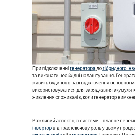
При підключенні
генератора
до
гібридного ін
та виконати необхідні налаштування. Генерато
живить будинок в разі відключення основної
використовуватися для заряджання акумулято
живлення споживачів, коли генератор вимкнен
Важливий аспект цієї системи – плавне пере
інвертор
відіграє ключову роль у цьому проце
акумуляторів
або
генератора
і, навпаки. Це д