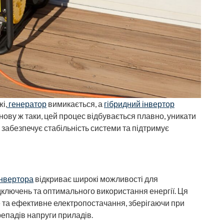
і,
генератор
вимикається, а
гібридний інвертор
ову ж таки, цей процес відбувається плавно, уникати
 забезпечує стабільність системи та підтримує
інвертора
відкриває широкі можливості для
ключень та оптимального використання енергії. Ця
е та ефективне електропостачання, зберігаючи при
епадів напруги приладів.