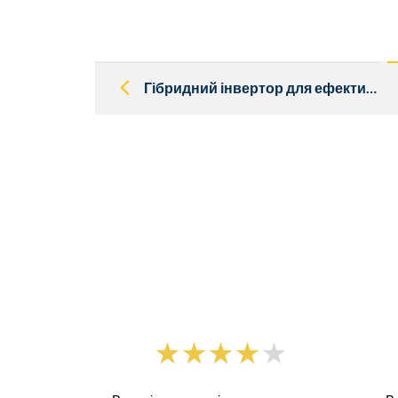
Post
navigation
Гібридний інвертор для ефективного водопостачання вдома! Яка потужність потрібна ?