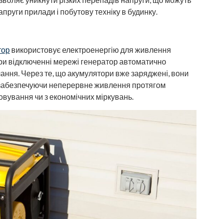
пруги прилади і побутову техніку в будинку.
тор
використовує електроенергію для живлення
ри відключенні мережі генератор автоматично
ання. Через те, що акумулятори вже заряджені, вони
 забезпечуючи неперервне живлення протягом
овування чи з економічних міркувань.