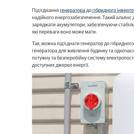
Під’єднання
генератора
до
гібридного інверт
надійного енергозабезпечення. Такий альянс 
заряджати акумулятори, забезпечуючи стабіль
які переваги воно може мати.
Так, можна під’єднати генератор до гібридног
генератора для живлення будинку та одночас
потужну та безперебійну систему електропос
доступних джерел енергії.