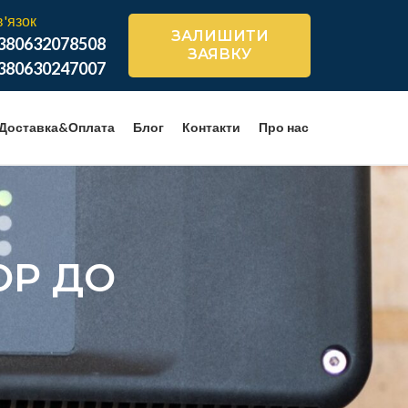
в'язок
ЗАЛИШИТИ
380632078508
ЗАЯВКУ
380630247007
Доставка&Оплата
Блог
Контакти
Про нас
ОР ДО