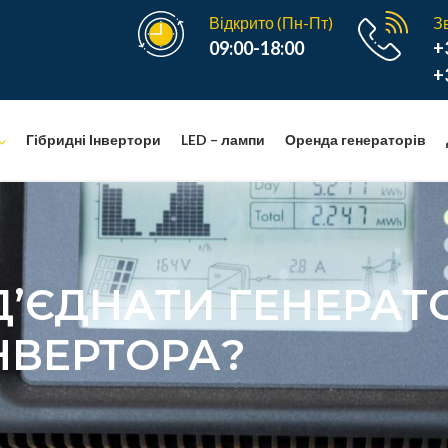
Відкрито (Пн-Пт)
З
09:00-18:00
+
+
Гібридні Інвертори
LED – лампи
Оренда генераторів
Д’ЄДНАТИ ГЕНЕРАТ
НВЕРТОРА?