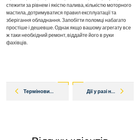
стежити за рівнем і якістю палива, кількістю моторного
мастила, дотримуватися правил експлуатації та
зберігання обладнання. Запобігти поломці набагато
простіше і дешевше. Однак якщо вашому агрегату все
ж таки необхідний ремонт, віддайте його в руки
фахівців.
Post
navigation
Терміновий ремонт дизельних генераторів
Дії у разі незапуску генератора