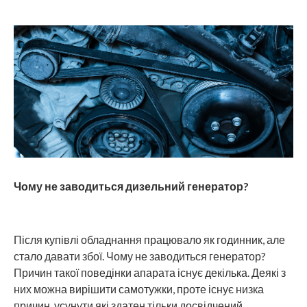
Чому не заводиться дизельний генератор?
Після купівлі обладнання працювало як годинник, але
стало давати збої. Чому не заводиться генератор?
Причин такої поведінки апарата існує декілька. Деякі з
них можна вирішити самотужки, проте існує низка
причин, усунути які здатен тільки досвідчений