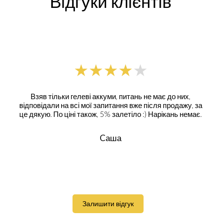
Відгуки клієнтів
Взяв тільки гелеві аккуми, питань не має до них,
відповідали на всі мої запитання вже після продажу, за
це дякую. По ціні також, 5% залетіло :) Нарікань немає.
Cаша
Залишити відгук