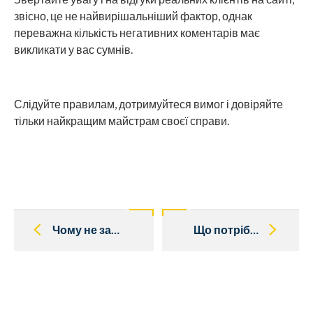
звісно, це не найвирішальніший фактор, однак
переважна кількість негативних коментарів має
викликати у вас сумнів.
Слідуйте правилам, дотримуйтеся вимог і довіряйте
тільки найкращим майстрам своєї справи.
Post
navigation
Чому не заводиться дизельний генератор?
Що потрібно знати про обслуговування генератора?