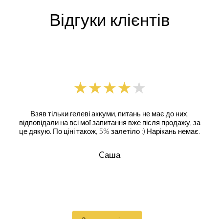
Відгуки клієнтів
Взяв тільки гелеві аккуми, питань не має до них,
відповідали на всі мої запитання вже після продажу, за
це дякую. По ціні також, 5% залетіло :) Нарікань немає.
Cаша