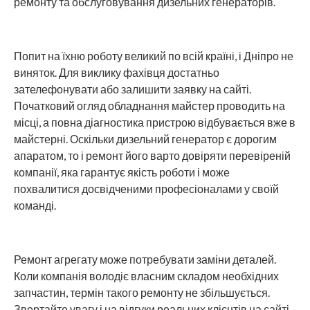
ремонту та обслуговування дизельних генераторів.
Попит на їхню роботу великий по всій країні, і Дніпро не
виняток. Для виклику фахівця достатньо
зателефонувати або залишити заявку на сайті.
Початковий огляд обладнання майстер проводить на
місці, а повна діагностика пристрою відбувається вже в
майстерні. Оскільки дизельний генератор є дорогим
апаратом, то і ремонт його варто довіряти перевіреній
компанії, яка гарантує якість роботи і може
похвалитися досвідченими професіоналами у своїй
команді.
Ремонт агрегату може потребувати заміни деталей.
Коли компанія володіє власним складом необхідних
запчастин, термін такого ремонту не збільшується.
Звертайте увагу і на відгуки реальних клієнтів на сайті,