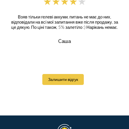
Взяв тільки гелеві аккуми, питань не має до них,
відповідали на всі мої запитання вже після продажу, за
це дякую. По ціні також, 5% залетіло :) Нарікань немає.
Cаша
Залишити відгук