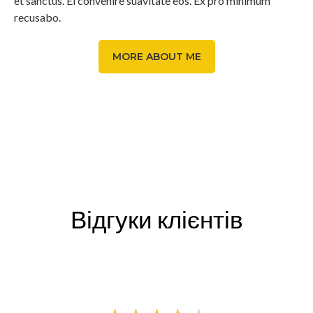
et sanctus. Ei convenire suavitate eos. Ex pro minimum
recusabo.
MORE ABOUT ME
Відгуки клієнтів