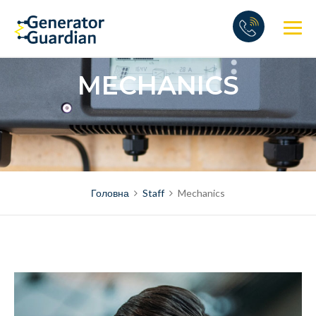
Skip
to
content
MECHANICS
Головна
Staff
Mechanics