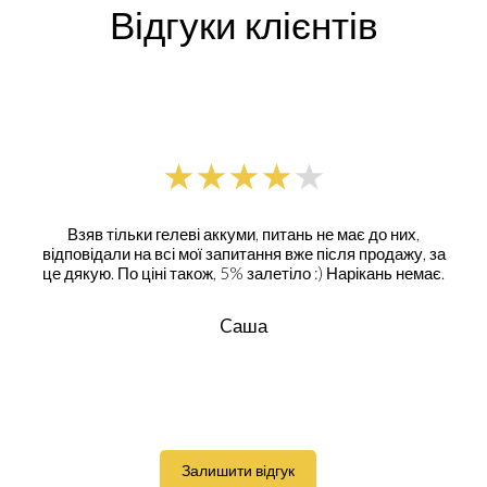
Відгуки клієнтів
Взяв тільки гелеві аккуми, питань не має до них,
відповідали на всі мої запитання вже після продажу, за
це дякую. По ціні також, 5% залетіло :) Нарікань немає.
Cаша
Залишити відгук